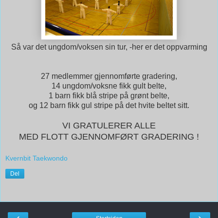
Så var det ungdom/voksen sin tur, -her er det oppvarming
27 medlemmer gjennomførte gradering,
14 ungdom/voksne fikk gult belte,
1 barn fikk blå stripe på grønt belte,
og 12 barn fikk gul stripe på det hvite beltet sitt.
VI GRATULERER ALLE
MED FLOTT GJENNOMFØRT GRADERING !
Kvernbit Taekwondo
Del
‹
›