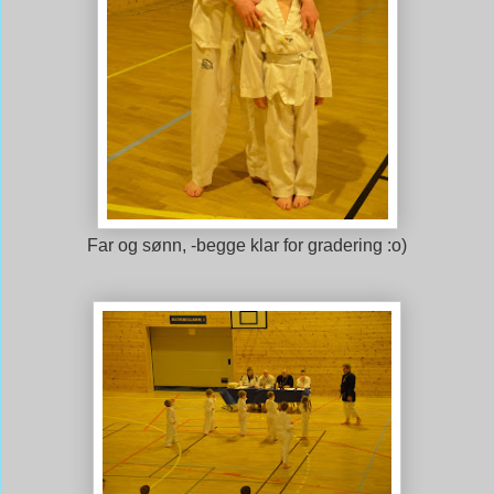
Far og sønn, -begge klar for gradering :o)