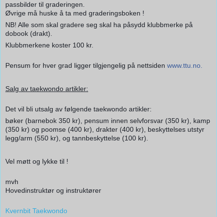
passbilder til graderingen.
Øvrige må huske å ta med graderingsboken !
NB! Alle som skal gradere seg skal ha påsydd klubbmerke på
dobook (drakt).
Klubbmerkene koster 100 kr.
Pensum for hver grad ligger tilgjengelig på nettsiden
www.ttu.no.
Salg av taekwondo artikler:
Det vil bli utsalg av følgende taekwondo artikler:
bøker (barnebok 350 kr), pensum innen selvforsvar (350 kr), kamp
(350 kr) og poomse (400 kr), drakter (400 kr), beskyttelses utstyr
legg/arm (550 kr), og tannbeskyttelse (100 kr).
Vel møtt og lykke til !
mvh
Hovedinstruktør og instruktører
Kvernbit Taekwondo