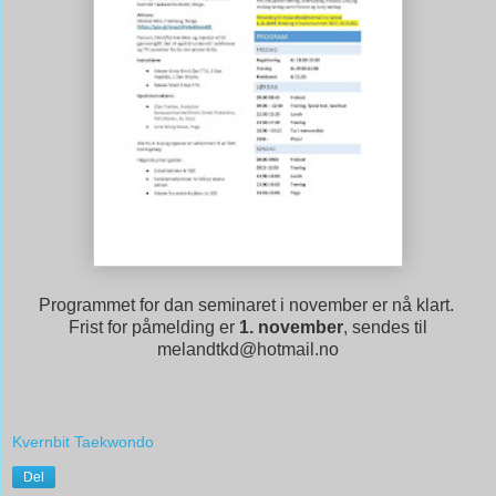
Programmet for dan seminaret i november er nå klart.
Frist for påmelding er
1. november
, sendes til
melandtkd@hotmail.no
Kvernbit Taekwondo
Del