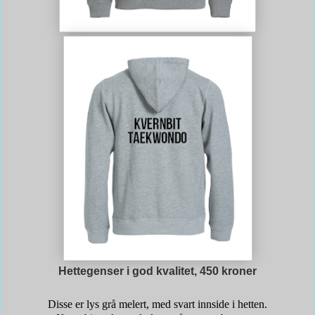
Hettegenser i god kvalitet, 450 kroner
Disse er lys grå melert, med svart innside i hetten.