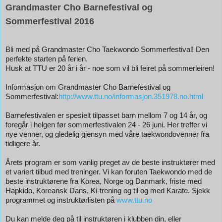
Grandmaster Cho Barnefestival og
Sommerfestival 2016
Bli med på Grandmaster Cho Taekwondo Sommerfestival! Den
perfekte starten på ferien.
Husk at TTU er 20 år i år - noe som vil bli feiret på sommerleiren!
Informasjon om Grandmaster Cho Barnefestival og
Sommerfestival:
http://www.ttu.no/informasjon.351978.no.html
Barnefestivalen er spesielt tilpasset barn mellom 7 og 14 år, og
foregår i helgen før sommerfestivalen 24 - 26 juni. Her treffer vi
nye venner, og gledelig gjensyn med våre taekwondovenner fra
tidligere år.
Årets program er som vanlig preget av de beste instruktører med
et variert tilbud med treninger. Vi kan foruten Taekwondo med de
beste instruktørene fra Korea, Norge og Danmark, friste med
Hapkido, Koreansk Dans, Ki-trening og til og med Karate. Sjekk
programmet og instruktørlisten på
www.ttu.no
Du kan melde deg på til instruktøren i klubben din, eller