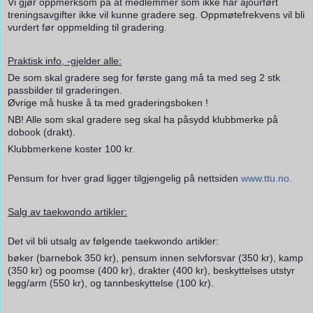
Vi gjør oppmerksom på at medlemmer som ikke har ajourført
treningsavgifter ikke vil kunne gradere seg. Oppmøtefrekvens vil bli
vurdert før oppmelding til gradering.
Praktisk info, -gjelder alle:
De som skal gradere seg for første gang må ta med seg 2 stk
passbilder til graderingen.
Øvrige må huske å ta med graderingsboken !
NB! Alle som skal gradere seg skal ha påsydd klubbmerke på
dobook (drakt).
Klubbmerkene koster 100 kr.
Pensum for hver grad ligger tilgjengelig på nettsiden
www.ttu.no.
Salg av taekwondo artikler:
Det vil bli utsalg av følgende taekwondo artikler:
bøker (barnebok 350 kr), pensum innen selvforsvar (350 kr), kamp
(350 kr) og poomse (400 kr), drakter (400 kr), beskyttelses utstyr
legg/arm (550 kr), og tannbeskyttelse (100 kr).