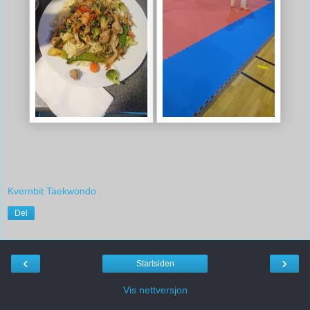
Kvernbit Taekwondo
Del
‹
›
Startsiden
Vis nettversjon