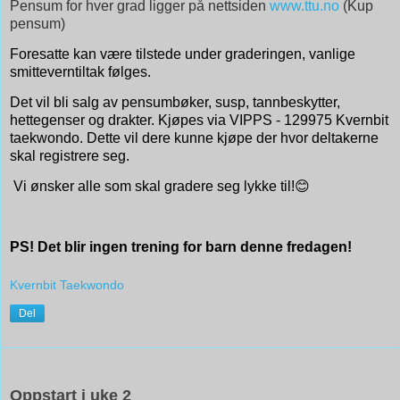
Pensum for hver grad ligger på nettsiden
www.ttu.no
(Kup
pensum)
Foresatte kan være tilstede under graderingen, vanlige
smitteverntiltak følges.
Det vil bli salg av pensumbøker, susp, tannbeskytter,
hettegenser og drakter. Kjøpes via VIPPS - 129975 Kvernbit
taekwondo. Dette vil dere kunne kjøpe der hvor deltakerne
skal registrere seg.
Vi ønsker alle som skal gradere seg lykke til!
😊
PS! Det blir ingen trening for barn denne fredagen!
Kvernbit Taekwondo
Del
3. januar 2022
Oppstart i uke 2