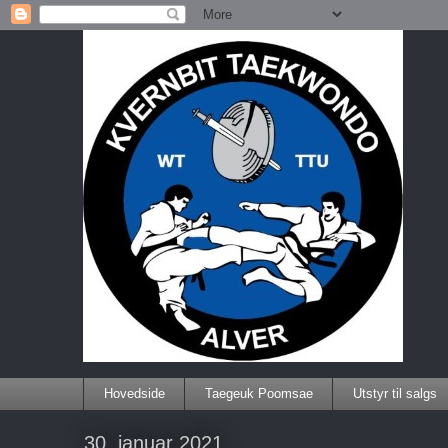
Hovedside
Taegeuk Poomsae
Utstyr til salgs
30. januar 2021