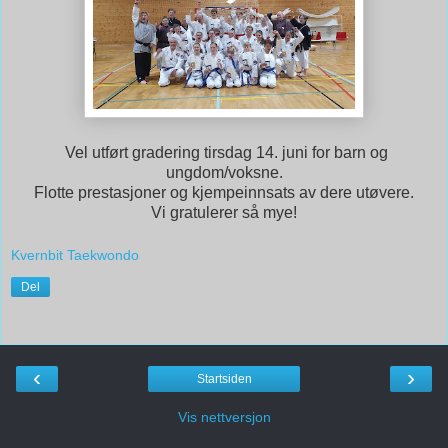
Vel utført gradering tirsdag 14. juni for barn og
ungdom/voksne.
Flotte prestasjoner og kjempeinnsats av dere utøvere.
Vi gratulerer så mye!
Kvernbit Taekwondo
Del
‹
›
Startsiden
Vis nettversjon