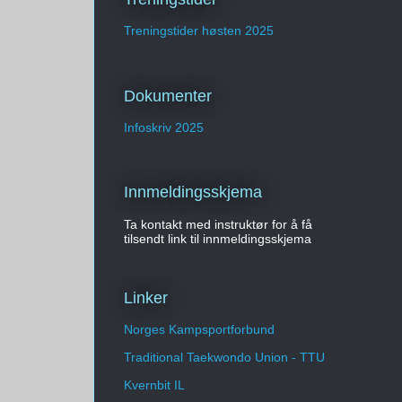
Treningstider høsten 2025
Dokumenter
Infoskriv 2025
Innmeldingsskjema
Ta kontakt med instruktør for å få
tilsendt link til innmeldingsskjema
Linker
Norges Kampsportforbund
Traditional Taekwondo Union - TTU
Kvernbit IL