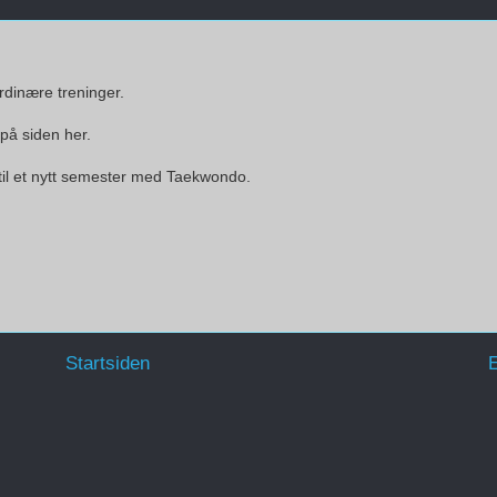
rdinære treninger.
på siden her.
l et nytt semester med Taekwondo.
Startsiden
E