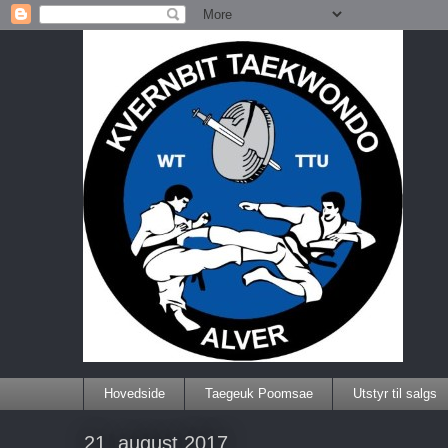
Hovedside
Taegeuk Poomsae
Utstyr til salgs
21. august 2017