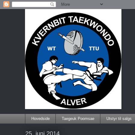
Hovedside
Taegeuk Poomsae
Utstyr til salgs
25. juni 2014